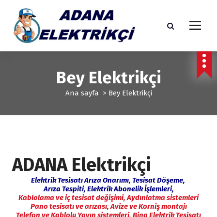
İ
ç
e
r
i
Adana Elektrikçi, Adana Elektrik, En Yakın Elektrikçi
ğ
e
Bey Elektrikçi
g
e
Ana sayfa
>
Bey Elektrikçi
ç
ADANA Elektrikçi
Elektrik Tesisatı Arıza Onarımı,
Tesisat Döşeme,
Arıza Tespiti, Elektrik Abonelik İşlemleri,
Kablolama ve iç tesisat değişimi,
Aydınlatma sistemleri
Pano tesisatı ve arızası,
Avize ve Korniş montajı
Telefon ve Kablolu Yayın sistemleri,
Bina Elektrik Tesisatı