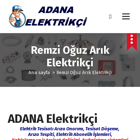
İ
ç
e
r
i
Adana Elektrikçi, Adana Elektrik, En Yakın Elektrikçi
ğ
e
Remzi Oğuz Arık
g
e
Elektrikçi
ç
Ana sayfa
>
Remzi Oğuz Arık Elektrikçi
ADANA Elektrikçi
Elektrik Tesisatı Arıza Onarımı,
Tesisat Döşeme,
Arıza Tespiti, Elektrik Abonelik İşlemleri,
Kablolama ve iç tesisat değişimi,
Aydınlatma sistemleri